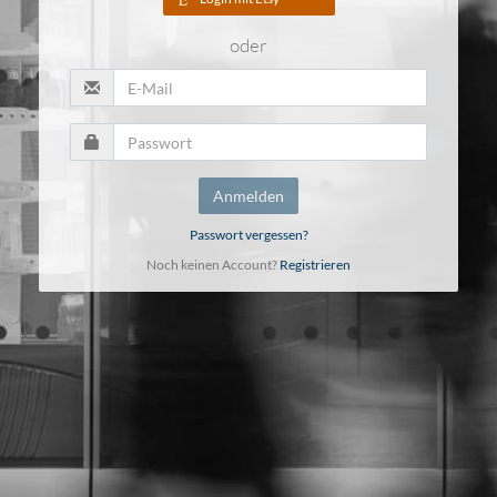
oder
Anmelden
Passwort vergessen?
Noch keinen Account?
Registrieren