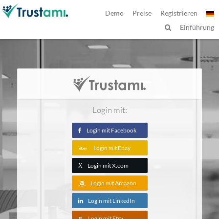
Demo
Preise
Registrieren
Einführung
Login mit:
Login mit Facebook
Login mit Ebay
Login mit X.com
X
Login mit Amazon
Login mit LinkedIn
Login mit Etsy