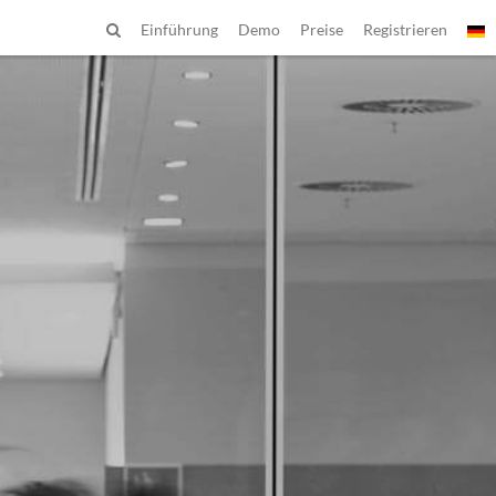
Einführung
Demo
Preise
Registrieren