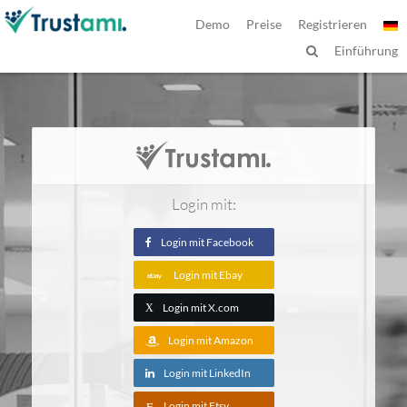
Demo
Preise
Registrieren
Einführung
Login mit:
Login mit Facebook
Login mit Ebay
Login mit X.com
X
Login mit Amazon
Login mit LinkedIn
Login mit Etsy