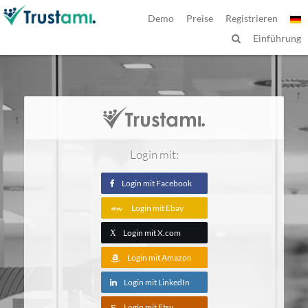
Demo
Preise
Registrieren
Einführung
Login mit:
Login mit Facebook
Login mit Ebay
Login mit X.com
X
Login mit Amazon
Login mit LinkedIn
Login mit Etsy