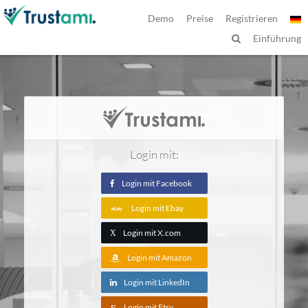
Demo
Preise
Registrieren
Einführung
Login mit:
Login mit Facebook
Login mit Ebay
Login mit X.com
X
Login mit Amazon
Login mit LinkedIn
Login mit Etsy