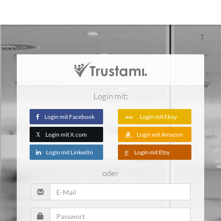
Login mit:
Login mit Facebook
Login mit Ebay
Login mit X.com
Login mit Amazon
X
Login mit LinkedIn
Login mit Etsy
oder