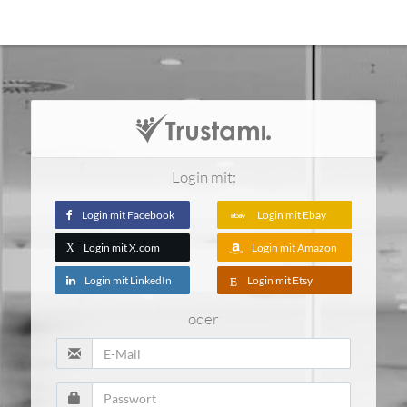
Login mit:
Login mit Facebook
Login mit Ebay
Login mit X.com
Login mit Amazon
X
Login mit LinkedIn
Login mit Etsy
oder