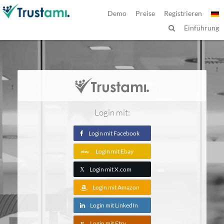
Demo
Preise
Registrieren
Einführung
Login mit:
Login mit Facebook
Login mit Ebay
Login mit X.com
X
Login mit Amazon
Login mit LinkedIn
Login mit Etsy