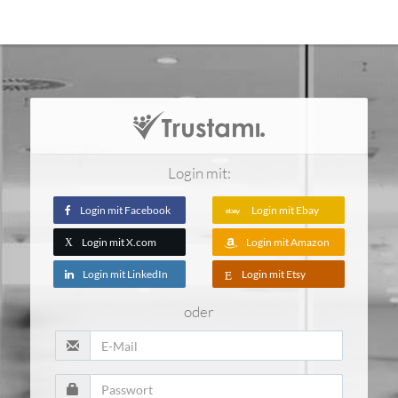
Login mit:
Login mit Facebook
Login mit Ebay
Login mit X.com
Login mit Amazon
X
Login mit LinkedIn
Login mit Etsy
oder