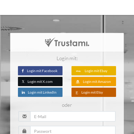
Login mit:
Login mit Facebook
Login mit Ebay
Login mit X.com
Login mit Amazon
X
Login mit LinkedIn
Login mit Etsy
oder