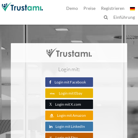
Demo
Preise
Registrieren
Einführung
Login mit:
Login mit Facebook
Login mit Ebay
Login mit X.com
X
Login mit Amazon
Login mit LinkedIn
Login mit Etsy