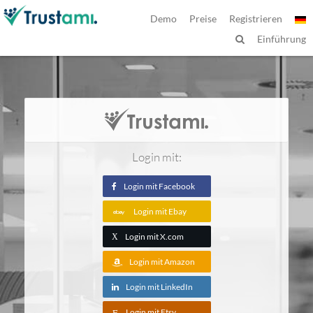
Demo
Preise
Registrieren
Einführung
Login mit:
Login mit Facebook
Login mit Ebay
Login mit X.com
X
Login mit Amazon
Login mit LinkedIn
Login mit Etsy