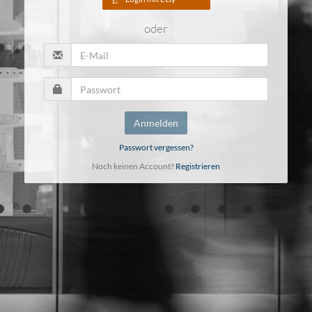
oder
Anmelden
Passwort vergessen?
Noch keinen Account?
Registrieren