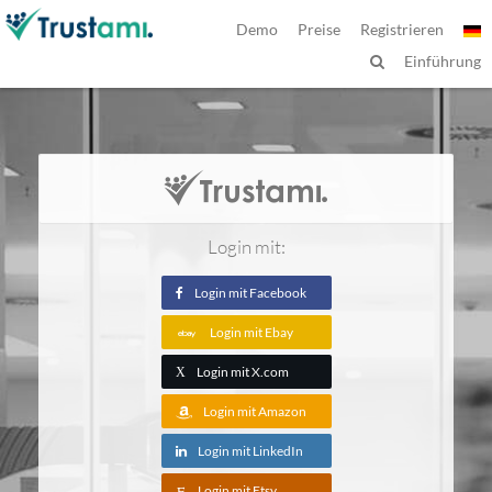
Demo
Preise
Registrieren
Einführung
Login mit:
Login mit Facebook
Login mit Ebay
Login mit X.com
X
Login mit Amazon
Login mit LinkedIn
Login mit Etsy