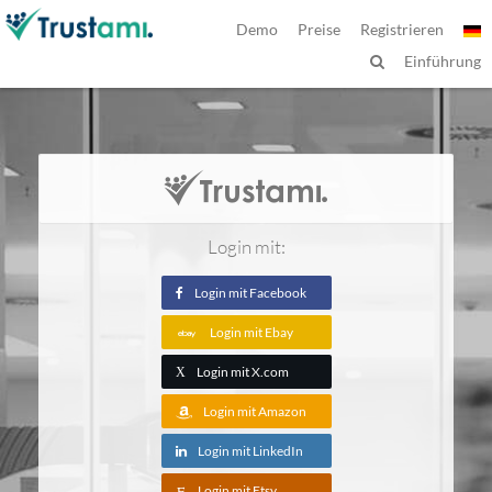
Demo
Preise
Registrieren
Einführung
Login mit:
Login mit Facebook
Login mit Ebay
Login mit X.com
X
Login mit Amazon
Login mit LinkedIn
Login mit Etsy