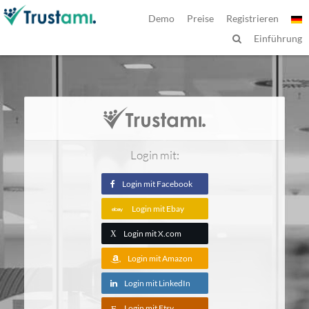
Demo
Preise
Registrieren
Einführung
Login mit:
Login mit Facebook
Login mit Ebay
Login mit X.com
X
Login mit Amazon
Login mit LinkedIn
Login mit Etsy