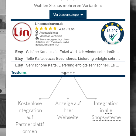
Wählen Sie aus mehreren Varianten:
Vertrauenssiegel
Kostenlose
Anzeige auf
Integration
Integration
Ihrer
in
alle
auf
Webseite
Shopsysteme
Partnerplattf
ormen