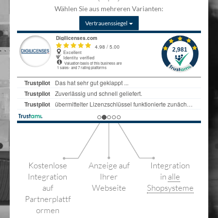
Wählen Sie aus mehreren Varianten:
Vertrauenssiegel
Kostenlose
Anzeige auf
Integration
Integration
Ihrer
in
alle
auf
Webseite
Shopsysteme
Partnerplattf
ormen