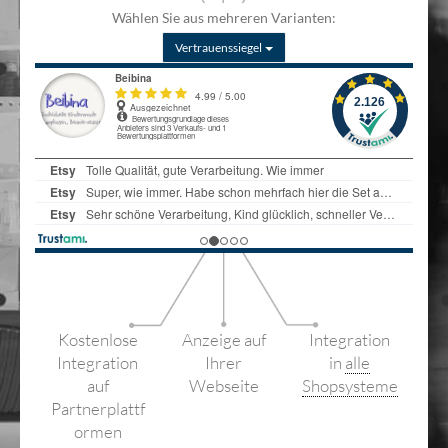
Wählen Sie aus mehreren Varianten:
Vertrauenssiegel
Kostenlose
Anzeige auf
Integration
Integration
Ihrer
in
alle
auf
Webseite
Shopsysteme
Partnerplattf
ormen