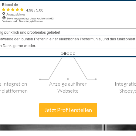
 Integration
Anzeige auf Ihrer
Integrati
rplattformen
Webseite
Shopsy
Jetzt Profil erstellen