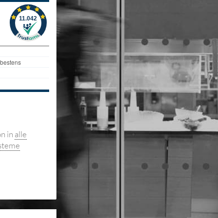
on in
alle
steme