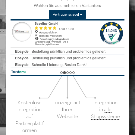
Wählen Sie aus mehreren Varianten:
Vertrauenssiegel
Kostenlose
Anzeige auf
Integration
Integration
Ihrer
in
alle
auf
Webseite
Shopsysteme
Partnerplattf
ormen